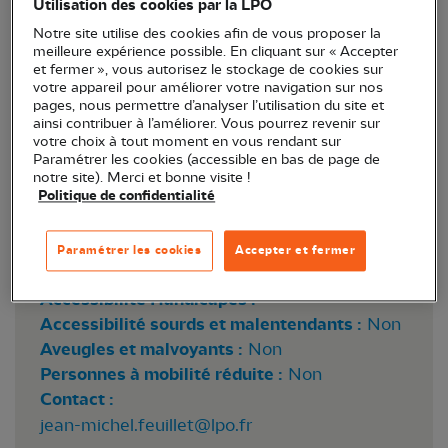
Utilisation des cookies par la LPO
Notre site utilise des cookies afin de vous proposer la
meilleure expérience possible. En cliquant sur « Accepter
et fermer », vous autorisez le stockage de cookies sur
votre appareil pour améliorer votre navigation sur nos
pages, nous permettre d’analyser l’utilisation du site et
ainsi contribuer à l’améliorer. Vous pourrez revenir sur
votre choix à tout moment en vous rendant sur
Paramétrer les cookies (accessible en bas de page de
notre site). Merci et bonne visite !
Balbuzard pêcheur © Alain Chartier
Politique de confidentialité
Paramétrer les cookies
Accepter et fermer
Lieu :
Indre-et-Loire (37)
Accessibilité Handicapés :
Accessibilité sourds et malentendants :
Non
Aveugles et malvoyants :
Non
Personnes à mobilité réduite :
Non
Contact :
jean-michel.feuillet@lpo.fr