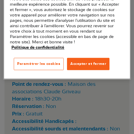
meilleure expérience possible. En cliquant sur « Accepter
et fermer », vous autorisez le stockage de cookies sur
votre appareil pour améliorer votre navigation sur nos
pages, nous permettre d’analyser l’utilisation du site et
ainsi contribuer à l’améliorer. Vous pourrez revenir sur
votre choix à tout moment en vous rendant sur
Paramétrer les cookies (accessible en bas de page de
notre site). Merci et bonne visite !
Politique de confidentialité
Harle bièvre © Julien Présent
Paramétrer les cookies
Accepter et fermer
Lieu :
Saint-Cyr-sur-Loire (37)
Point de rendez-vous :
Maison des
associations Claude Griveau
Horaire :
18h30-20h
Réservation :
Non
Prix :
Gratuit
Accessibilité Handicapés :
Accessibilité sourds et malentendants :
Non