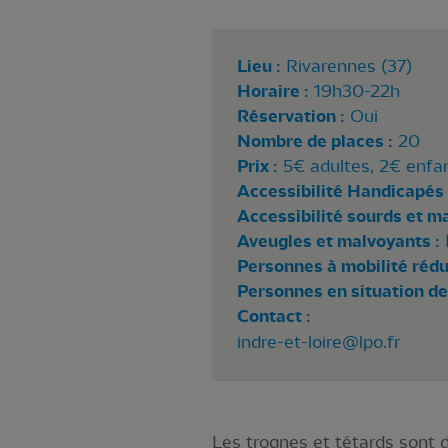
Lieu :
Rivarennes (37)
Horaire :
19h30-22h
Réservation :
Oui
Nombre de places :
20
Prix :
5€ adultes, 2€ enfa
Accessibilité Handicapés 
Accessibilité sourds et m
Aveugles et malvoyants :
Personnes à mobilité rédui
Personnes en situation de
Contact :
indre-et-loire@lpo.fr
Les trognes et tétards sont d