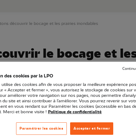
au contenu principal
Aller au menu principal
Aller à la r
tons découvrir le bocage et les prairies inondables
ouvrir le bocage et les
Continu
on des cookies par la LPO
 utilise des cookies afin de vous proposer la meilleure expérience pos
sur « Accepter et fermer », vous autorisez le stockage de cookies sur 
pour améliorer votre navigation sur nos pages, nous permettre d’analy
re-Val de Loire
Sortie nature
37 - Indre-et-Loire
ion du site et ainsi contribuer à l’améliorer. Vous pourrez revenir sur vot
nt en vous rendant sur Paramétrer les cookies (accessible en bas d
). Merci et bonne visite !
Politique de confidentialité
Paramétrer les cookies
Accepter et fermer