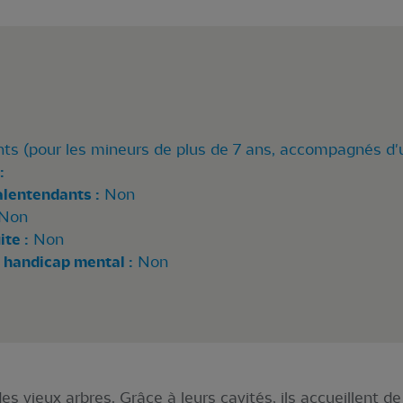
nts (pour les mineurs de plus de 7 ans, accompagnés d'
:
alentendants :
Non
Non
te :
Non
 handicap mental :
Non
es vieux arbres. Grâce à leurs cavités, ils accueillent