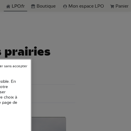
echerche
LPO.fr
Boutique
Mon espace LPO
Panier
 prairies
er sans accepter
sible. En
votre
ser
re choix à
e page de