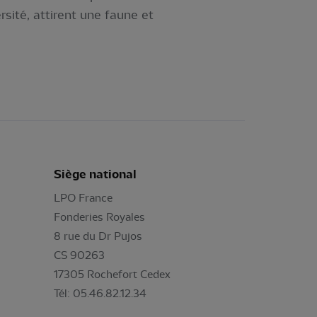
rsité, attirent une faune et
Siège national
LPO France
Fonderies Royales
8 rue du Dr Pujos
CS 90263
17305 Rochefort Cedex
Tél: 05.46.82.12.34