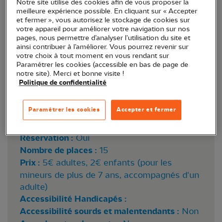
Notre site utilise des cookies afin de vous proposer la
meilleure expérience possible. En cliquant sur « Accepter
et fermer », vous autorisez le stockage de cookies sur
votre appareil pour améliorer votre navigation sur nos
pages, nous permettre d’analyser l’utilisation du site et
ainsi contribuer à l’améliorer. Vous pourrez revenir sur
votre choix à tout moment en vous rendant sur
Paramétrer les cookies (accessible en bas de page de
notre site). Merci et bonne visite !
Martin-pêcheur d'Europe © Didier Barraud
Politique de confidentialité
Paramétrer les cookies
Accepter et fermer
Lieu :
Montbazon (37)
Horaire :
9h30-12h
Réservation :
Oui
Nombre de places :
15
Prix :
5€ adultes, 2€ enfants (pour les
mineurs de plus de 7 ans, accompagnés d'un
adulte)
Accessibilité Handicapés :
Accessibilité sourds et malentendants :
Non