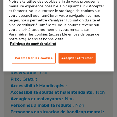
Notre site utilise des cookies afin de vous proposer la
meilleure expérience possible. En cliquant sur « Accepter
et fermer », vous autorisez le stockage de cookies sur
votre appareil pour améliorer votre navigation sur nos
pages, nous permettre d’analyser l’utilisation du site et
ainsi contribuer à l’améliorer. Vous pourrez revenir sur
votre choix à tout moment en vous rendant sur
Paramétrer les cookies (accessible en bas de page de
notre site). Merci et bonne visite !
Rousserolle effarvatte © Théo Doléan
Politique de confidentialité
Paramétrer les cookies
Accepter et fermer
Lieu :
Assay (37)
Horaire :
10h-12h30
Réservation :
Oui
Prix :
Gratuit
Accessibilité Handicapés :
Accessibilité sourds et malentendants :
Non
Aveugles et malvoyants :
Non
Personnes à mobilité réduite :
Non
Personnes en situation de handicap mental :