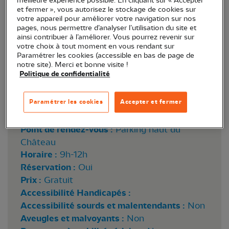
meilleure expérience possible. En cliquant sur « Accepter
et fermer », vous autorisez le stockage de cookies sur
votre appareil pour améliorer votre navigation sur nos
pages, nous permettre d’analyser l’utilisation du site et
ainsi contribuer à l’améliorer. Vous pourrez revenir sur
votre choix à tout moment en vous rendant sur
Paramétrer les cookies (accessible en bas de page de
notre site). Merci et bonne visite !
Politique de confidentialité
Sittelle torchepot © Alain Lorieux
Paramétrer les cookies
Accepter et fermer
Lieu :
Vendôme (41)
Point de rendez-vous :
Parking haut du
Château
Horaire :
9h-12h
Réservation :
Oui
Prix :
Gratuit
Accessibilité Handicapés :
Accessibilité sourds et malentendants :
Non
Aveugles et malvoyants :
Non