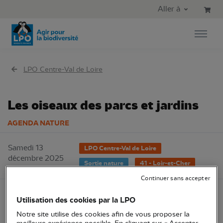
Aller au contenu principal
Aller au menu principal
Aller à
Aller à la recherche
LPO Centre-Val de Loire
Les oiseaux des parcs et jardins
AGENDA NATURE
Samedi 13
LPO Centre-Val de Loire
décembre 2025
Sortie nature
41 - Loir-et-Cher
Continuer sans accepter
Utilisation des cookies par la LPO
Notre site utilise des cookies afin de vous proposer la