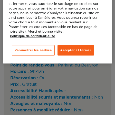
et fermer », vous autorisez le stockage de cookies sur
votre appareil pour améliorer votre navigation sur nos
pages, nous permettre d’analyser l’utilisation du site et
ainsi contribuer à l’améliorer. Vous pourrez revenir sur
votre choix à tout moment en vous rendant sur
Paramétrer les cookies (accessible en bas de page de
notre site). Merci et bonne visite !
Politique de confidentialité
Canard souchet © Axelle Le Bras
Paramétrer les cookies
Accepter et fermer
Lieu :
Neung-sur-Beuvron (41)
Point de rendez-vous :
Parking du Beuvron
Horaire :
9h-12h
Réservation :
Oui
Prix :
Gratuit
Accessibilité Handicapés :
Accessibilité sourds et malentendants :
Non
Aveugles et malvoyants :
Non
Personnes à mobilité réduite :
Non