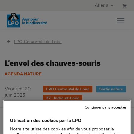
Aller au contenu principal
Aller au menu principal
Aller à
Aller à la recherche
LPO Centre-Val de Loire
L'envol des chauves-souris
AGENDA NATURE
Vendredi 20
LPO Centre-Val de Loire
Sortie nature
juin 2025
37 - Indre-et-Loire
Continuer sans accepter
Utilisation des cookies par la LPO
Notre site utilise des cookies afin de vous proposer la