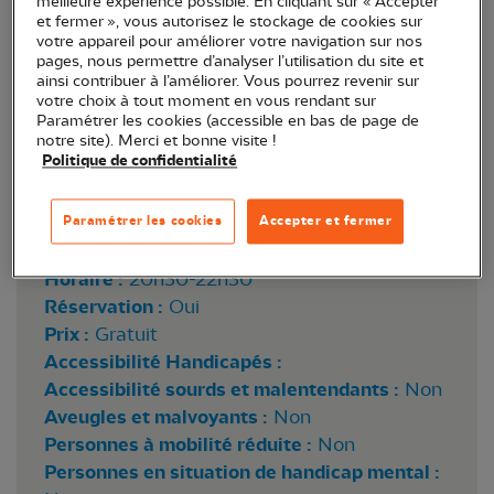
meilleure expérience possible. En cliquant sur « Accepter
et fermer », vous autorisez le stockage de cookies sur
votre appareil pour améliorer votre navigation sur nos
pages, nous permettre d’analyser l’utilisation du site et
ainsi contribuer à l’améliorer. Vous pourrez revenir sur
votre choix à tout moment en vous rendant sur
Paramétrer les cookies (accessible en bas de page de
notre site). Merci et bonne visite !
Politique de confidentialité
Grands rhinolophes © Manon Fischer
Paramétrer les cookies
Accepter et fermer
Lieu :
Semblançay (37)
Horaire :
20h30-22h30
Réservation :
Oui
Prix :
Gratuit
Accessibilité Handicapés :
Accessibilité sourds et malentendants :
Non
Aveugles et malvoyants :
Non
Personnes à mobilité réduite :
Non
Personnes en situation de handicap mental :