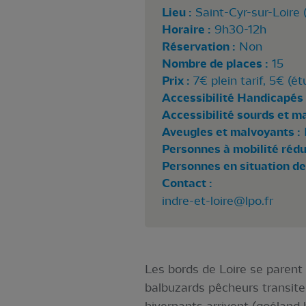
Lieu :
Saint-Cyr-sur-Loire 
Horaire :
9h30-12h
Réservation :
Non
Nombre de places :
15
Prix :
7€ plein tarif, 5€ (
Accessibilité Handicapés 
Accessibilité sourds et m
Aveugles et malvoyants :
Personnes à mobilité rédui
Personnes en situation de
Contact :
indre-et-loire@lpo.fr
Les bords de Loire se parent 
balbuzards pêcheurs transiten