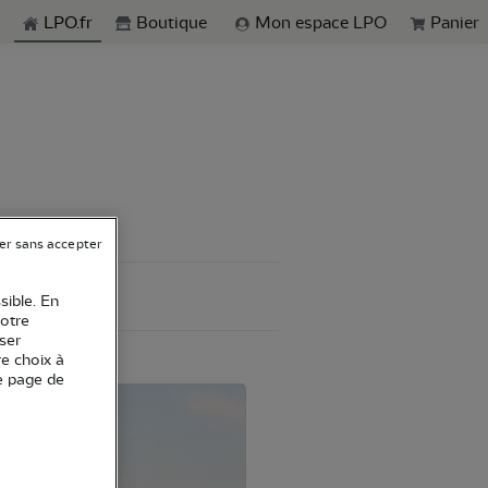
echerche
LPO.fr
Boutique
Mon espace LPO
Panier
er sans accepter
sible. En
votre
ser
re choix à
e page de