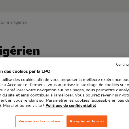
au contenu principal
Aller au menu principal
Aller à la r
utomne ligérien
igérien
Continu
on des cookies par la LPO
 Centre-Val de Loire
Sortie nature
37 - Indre-et-Loire
 utilise des cookies afin de vous proposer la meilleure expérience pos
sur « Accepter et fermer », vous autorisez le stockage de cookies sur 
pour améliorer votre navigation sur nos pages, nous permettre d’analy
ion du site et ainsi contribuer à l’améliorer. Vous pourrez revenir sur vot
nt en vous rendant sur Paramétrer les cookies (accessible en bas d
). Merci et bonne visite !
Politique de confidentialité
Paramétrer les cookies
Accepter et fermer