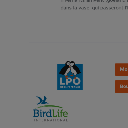
hivernants arrivent (goéland b
dans la vase, qui passeront l’
Mo
Bou