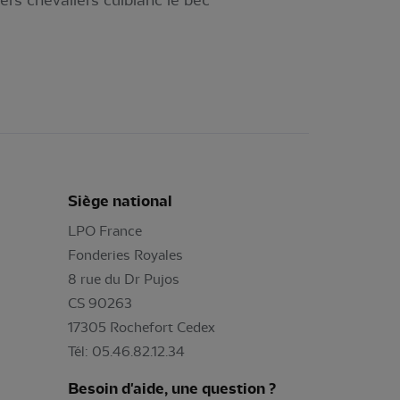
ers chevaliers culblanc le bec
Siège national
LPO France
Fonderies Royales
8 rue du Dr Pujos
CS 90263
17305 Rochefort Cedex
Tél: 05.46.82.12.34
Besoin d'aide, une question ?