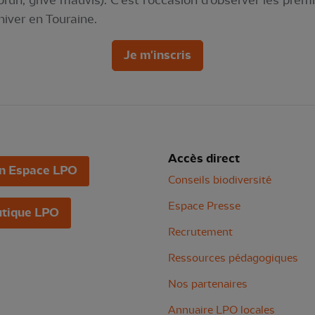
run, grive mauvis). C’est l’occasion d’observer les premi
hiver en Touraine.
Je m'inscris
Accès direct
n Espace LPO
Conseils biodiversité
Espace Presse
tique LPO
Recrutement
Ressources pédagogiques
Nos partenaires
Annuaire LPO locales