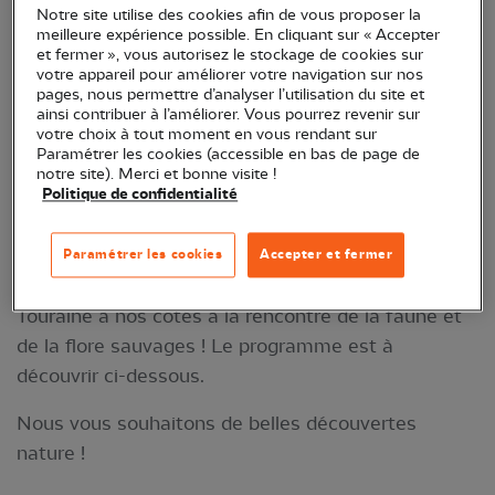
Notre site utilise des cookies afin de vous proposer la
meilleure expérience possible. En cliquant sur « Accepter
et fermer », vous autorisez le stockage de cookies sur
votre appareil pour améliorer votre navigation sur nos
pages, nous permettre d’analyser l’utilisation du site et
ainsi contribuer à l’améliorer. Vous pourrez revenir sur
votre choix à tout moment en vous rendant sur
Paramétrer les cookies (accessible en bas de page de
notre site). Merci et bonne visite !
Politique de confidentialité
© Anne-France Touveron
Tout au long de l’année, nous vous invitons à
Paramétrer les cookies
Accepter et fermer
découvrir la nature qui nous entoure. Parcourez la
Touraine à nos côtés à la rencontre de la faune et
de la flore sauvages ! Le programme est à
découvrir ci-dessous.
Nous vous souhaitons de belles découvertes
nature !