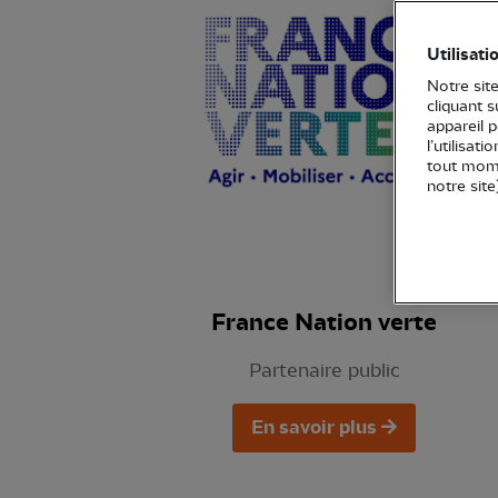
Utilisati
Notre site
cliquant 
appareil 
l’utilisat
tout mome
notre site
France Nation verte
Partenaire public
En savoir plus