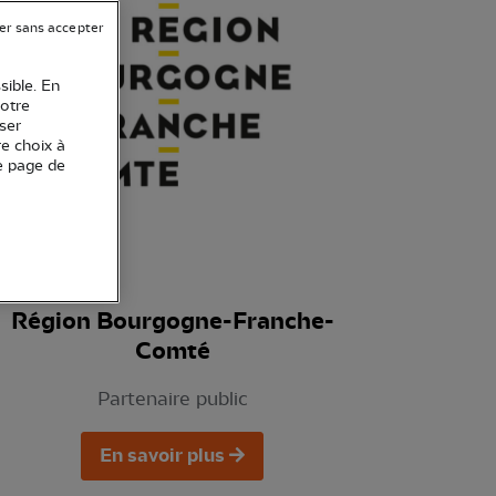
er sans accepter
sible. En
votre
ser
re choix à
e page de
Région Bourgogne-Franche-
Comté
Partenaire public
En savoir plus