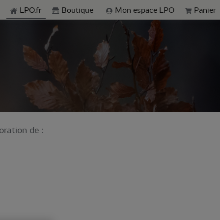
echerche
LPO.fr
Boutique
Mon espace LPO
Panier
oration de :