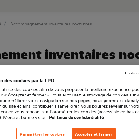
au contenu principal
Aller au menu principal
Aller à la r
é
Accompagnement inventaires nocturnes
ment inventaires no
Continu
on des cookies par la LPO
anche-Comté
Profil bénévole
21 - Côte-d'Or
25 - Doubs
 utilise des cookies afin de vous proposer la meilleure expérience pos
71 - Saône-et-Loire
89 - Yonne
90 - Territoire de Belfort
sur « Accepter et fermer », vous autorisez le stockage de cookies sur 
pour améliorer votre navigation sur nos pages, nous permettre d’analy
ion du site et ainsi contribuer à l’améliorer. Vous pourrez revenir sur vot
nt en vous rendant sur Paramétrer les cookies (accessible en bas d
). Merci et bonne visite !
Politique de confidentialité
Paramétrer les cookies
Accepter et fermer