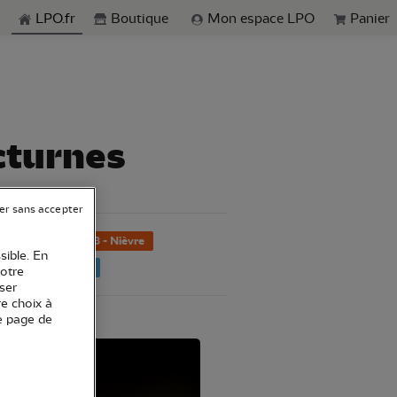
echerche
LPO.fr
Boutique
Mon espace LPO
Panier
cturnes
er sans accepter
39 - Jura
58 - Nièvre
sible. En
Activité bénévole
votre
ser
re choix à
e page de