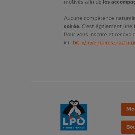
motivés afin de
les accompag
Aucune compétence naturalis
soirée.
C'est également une b
Pour vous inscrire et recevoi
ici :
bit.ly/inventaires-noctur
Mo
Bou