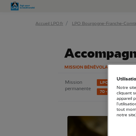
Aller 
Accueil LPO.fr
LPO Bourgogne-Franche-Comt
Accompagne
MISSION BÉNÉVOLAT
Utilisati
Mission
LPO Bourgogne-Fr
Notre site
permanente
70 - Haute-Saône
cliquant 
appareil 
l’utilisat
tout mome
notre site