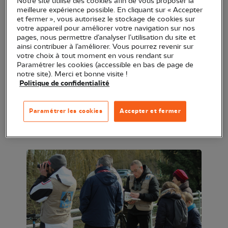
Notre site utilise des cookies afin de vous proposer la
meilleure expérience possible. En cliquant sur « Accepter
et fermer », vous autorisez le stockage de cookies sur
Plus de 170 espèces d'oiseaux ont été recensées
votre appareil pour améliorer votre navigation sur nos
pages, nous permettre d’analyser l’utilisation du site et
sur cette réserve gérée par la LPO ! Des
ainsi contribuer à l’améliorer. Vous pourrez revenir sur
ornithologues vous attendant dans l´observatoire
votre choix à tout moment en vous rendant sur
Paramétrer les cookies (accessible en bas de page de
situé à proximité du parking vous permettront
notre site). Merci et bonne visite !
d'observer sous un oeil nouveau les oiseaux visibles
Politique de confidentialité
ce jour-là. Prévoir chaussures adaptées à la météo.
Paramétrer les cookies
Accepter et fermer
Observatoire animé par Roger Geoffrin, Jean-Paul
Leau et Christian Quatre.