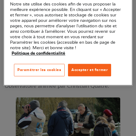
Notre site utilise des cookies afin de vous proposer la
meilleure expérience possible. En cliquant sur « Accepter
En juin 2016, la commune de Saint-Julien-du-Sault
et fermer », vous autorisez le stockage de cookies sur
votre appareil pour améliorer votre navigation sur nos
et la LPO Yonne ont signé une convention pour
pages, nous permettre d’analyser l’utilisation du site et
gérer, à des fins de protection et de gestion
ainsi contribuer à l’améliorer. Vous pourrez revenir sur
votre choix à tout moment en vous rendant sur
écologique, le site de la gravière de la Maladrerie,
Paramétrer les cookies (accessible en bas de page de
d’une superficie de plus de 10 ha, lequel accueille
notre site). Merci et bonne visite !
Politique de confidentialité
de nombreux oiseaux d’eau et plus
particulièrement de nombreux canards, fuligules,
Paramétrer les cookies
Accepter et fermer
sarcelles et grèbes.
Observatoire animée par Christian Quatre.