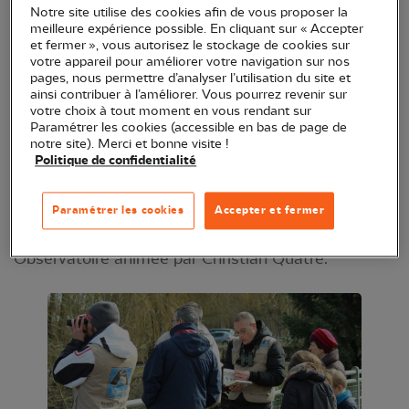
Notre site utilise des cookies afin de vous proposer la
meilleure expérience possible. En cliquant sur « Accepter
En juin 2016, la commune de Saint-Julien-du-Sault
et fermer », vous autorisez le stockage de cookies sur
votre appareil pour améliorer votre navigation sur nos
et la LPO Yonne ont signé une convention pour
pages, nous permettre d’analyser l’utilisation du site et
gérer, à des fins de protection et de gestion
ainsi contribuer à l’améliorer. Vous pourrez revenir sur
votre choix à tout moment en vous rendant sur
écologique, le site de la gravière de la Maladrerie,
Paramétrer les cookies (accessible en bas de page de
d’une superficie de plus de 10 ha, lequel accueille
notre site). Merci et bonne visite !
Politique de confidentialité
de nombreux oiseaux d’eau et plus
particulièrement de nombreux canards, fuligules,
Paramétrer les cookies
Accepter et fermer
sarcelles et grèbes.
Observatoire animée par Christian Quatre.