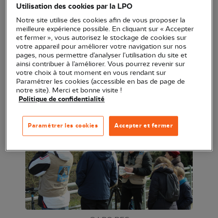
Dans le cadre de l'Eurobirdwatch, venez découvrir le
Utilisation des cookies par la LPO
passage des oiseaux migrateurs à Denney !
Notre site utilise des cookies afin de vous proposer la
meilleure expérience possible. En cliquant sur « Accepter
Un ornithologue sera présent de 8h30 à 17h pour
et fermer », vous autorisez le stockage de cookies sur
scruter le ciel, venez le rejoindre à un moment de la
votre appareil pour améliorer votre navigation sur nos
pages, nous permettre d’analyser l’utilisation du site et
permanence pour lever aussi les yeux au ciel et
ainsi contribuer à l’améliorer. Vous pourrez revenir sur
observer cet impressionnant voyage de la
votre choix à tout moment en vous rendant sur
Paramétrer les cookies (accessible en bas de page de
migration !
notre site). Merci et bonne visite !
Politique de confidentialité
Animé par Guillaume Locatelli
Paramétrer les cookies
Accepter et fermer