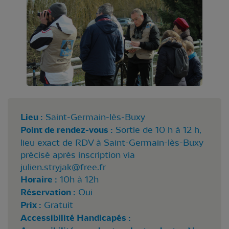
Lieu :
Saint-Germain-lès-Buxy
Point de rendez-vous :
Sortie de 10 h à 12 h,
lieu exact de RDV à Saint-Germain-lès-Buxy
précisé après inscription via
julien.stryjak@free.fr
Horaire :
10h à 12h
Réservation :
Oui
Prix :
Gratuit
Accessibilité Handicapés :