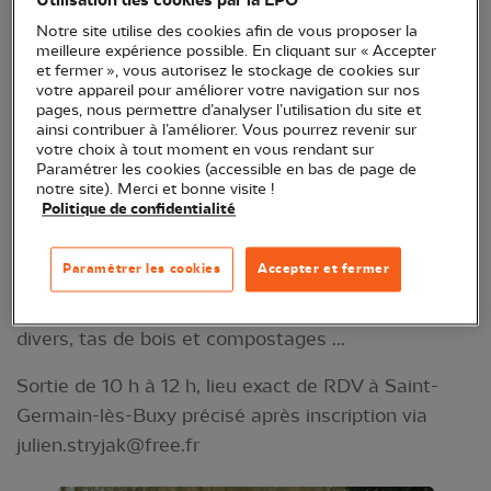
Utilisation des cookies par la LPO
Par Julien Stryjak, dans le cadre de l'Atlas de la
Notre site utilise des cookies afin de vous proposer la
meilleure expérience possible. En cliquant sur « Accepter
biodiversité intercommunale de la communauté de
et fermer », vous autorisez le stockage de cookies sur
communes Sud Côte Chalonnaise
votre appareil pour améliorer votre navigation sur nos
pages, nous permettre d’analyser l’utilisation du site et
Venez découvrir et partager des idées pratiques
ainsi contribuer à l’améliorer. Vous pourrez revenir sur
votre choix à tout moment en vous rendant sur
pour faire de nos jardins des oasis de biodiversité
Paramétrer les cookies (accessible en bas de page de
en visitant le refuge des Griffons à Saint-Germain-
notre site). Merci et bonne visite !
Politique de confidentialité
lès-Buxy (inscrit en Refuge LPO). Dans cet espace
de 60 ares se mêlent verger, ruches, haies, mare et
Paramétrer les cookies
Accepter et fermer
pelouse sauvage, le tout aménagé en favorisant la
faune et la flore : fauche tardive, nichoirs et gîtes
divers, tas de bois et compostages ...
Sortie de 10 h à 12 h, lieu exact de RDV à Saint-
Germain-lès-Buxy précisé après inscription via
julien.stryjak@free.fr