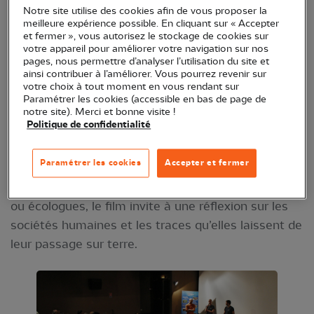
Notre site utilise des cookies afin de vous proposer la
meilleure expérience possible. En cliquant sur « Accepter
Pour le mois du documentaire, le cinéma Rio-Borvo
et fermer », vous autorisez le stockage de cookies sur
votre appareil pour améliorer votre navigation sur nos
propose une rencontre autour du film « L'usage du
pages, nous permettre d’analyser l’utilisation du site et
monde, voyage entre nature et culture » en
ainsi contribuer à l’améliorer. Vous pourrez revenir sur
votre choix à tout moment en vous rendant sur
présence de la LPO, partenaire du film, de Fabrice
Paramétrer les cookies (accessible en bas de page de
Landré, maraicher membre de « Paysans de nature
notre site). Merci et bonne visite !
Politique de confidentialité
», de l'AMAP de Bourbon-Lancy. De la préhistoire
aux luttes environnementales et sociales actuelles,
Paramétrer les cookies
Accepter et fermer
au travers du témoignage d'historiens,
d'anthropologues, mais aussi de paysans, forestiers
ou écologues, le film invite à une réflexion sur les
sociétés humaines et les traces qu’elles laissent de
leur passage sur terre.