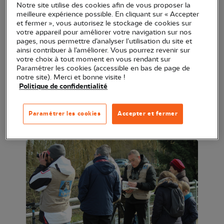
Notre site utilise des cookies afin de vous proposer la
meilleure expérience possible. En cliquant sur « Accepter
Partez à la découverte de l'avifaune locale à
et fermer », vous autorisez le stockage de cookies sur
travers une balade empruntant des chemins
votre appareil pour améliorer votre navigation sur nos
pages, nous permettre d’analyser l’utilisation du site et
bordant la Seille et ses prairies.
ainsi contribuer à l’améliorer. Vous pourrez revenir sur
votre choix à tout moment en vous rendant sur
RDV à 8 h 30 sur le parking de la base nautique «
Paramétrer les cookies (accessible en bas de page de
notre site). Merci et bonne visite !
L'embarcadère » à La Truchère. Retour prévu vers 11
Politique de confidentialité
h 30. Réservation au 03 85 48 77 70 ou via
frederic.bovinet@ecomail.fr
(attention, places
Paramétrer les cookies
Accepter et fermer
limitées) !