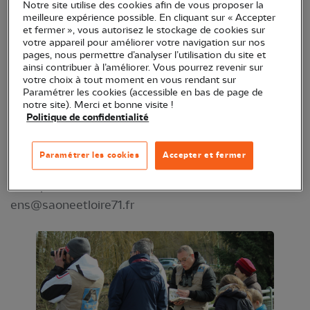
Notre site utilise des cookies afin de vous proposer la
Par Pierre Aghetti, en partenariat avec le
meilleure expérience possible. En cliquant sur « Accepter
et fermer », vous autorisez le stockage de cookies sur
Département de la Saône-et-Loire
votre appareil pour améliorer votre navigation sur nos
pages, nous permettre d’analyser l’utilisation du site et
Apprenez à identifier les différentes traces et
ainsi contribuer à l’améliorer. Vous pourrez revenir sur
indices laissés par les animaux sauvages.
votre choix à tout moment en vous rendant sur
Paramétrer les cookies (accessible en bas de page de
Empreintes, fèces, restes de repas, poils et plumes
notre site). Merci et bonne visite !
sont autant d’indices que nous apprendrons à
Politique de confidentialité
interpréter et à reconnaître
Paramétrer les cookies
Accepter et fermer
RDV à 9 h 30 au parking de l’ENS à Saint-Émiland.
Inscription au 03 85 39 56 72 ou via
ens@saoneetloire71.fr