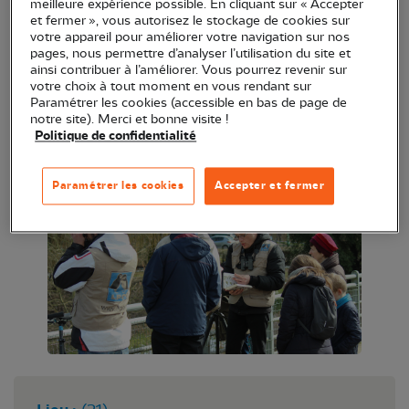
Suivi de l’évolution des populations hivernantes de
meilleure expérience possible. En cliquant sur « Accepter
et fermer », vous autorisez le stockage de cookies sur
milans royaux. La LPO appelle les bénévoles pour
votre appareil pour améliorer votre navigation sur nos
aider à contrôler la présence et à dénombrer les
pages, nous permettre d’analyser l’utilisation du site et
ainsi contribuer à l’améliorer. Vous pourrez revenir sur
milans sur des secteurs préalablement identifiés et
votre choix à tout moment en vous rendant sur
d'autres secteurs favorables.
Paramétrer les cookies (accessible en bas de page de
notre site). Merci et bonne visite !
Informations complémentaires et inscription via
Politique de confidentialité
loic.michel@lpo.fr
Paramétrer les cookies
Accepter et fermer