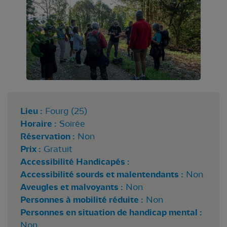
Lieu :
Fourg (25)
Horaire :
Soirée
Réservation :
Non
Prix :
Gratuit
Accessibilité Handicapés :
Accessibilité sourds et malentendants :
Non
Aveugles et malvoyants :
Non
Personnes à mobilité réduite :
Non
Personnes en situation de handicap mental :
Non