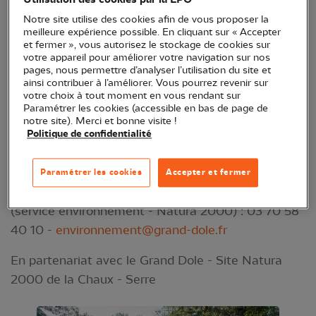
Notre site utilise des cookies afin de vous proposer la
meilleure expérience possible. En cliquant sur « Accepter
Nous vous donnons rendez-vous pour un inventaire
et fermer », vous autorisez le stockage de cookies sur
participatif en forêt de Chaux, l'objectif : découvrir
votre appareil pour améliorer votre navigation sur nos
pages, nous permettre d’analyser l’utilisation du site et
et recenser les mares pour mieux les protéger !
ainsi contribuer à l’améliorer. Vous pourrez revenir sur
votre choix à tout moment en vous rendant sur
Cette animation, gratuite et ouverte au grand
Paramétrer les cookies (accessible en bas de page de
notre site). Merci et bonne visite !
public, aura lieu le 02 avril 2024 en soirée à Fourg
Politique de confidentialité
(25).
Informations & inscriptions auprès de la
Paramétrer les cookies
Accepter et fermer
communauté d'agglomération du Grand Dole
(service environnement - Natura 2000) : 03 70 58
40 10 -
environnement@grand-dole.fr
En partenariat avec le Grand Dole - Site Natura
2000 de la Chaux - Serre