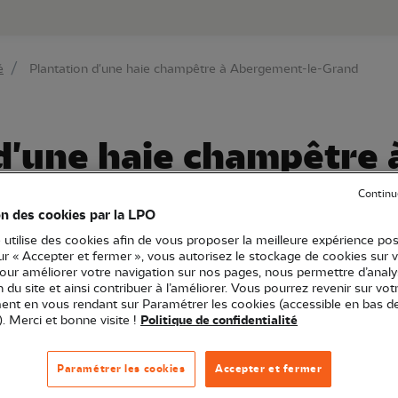
au contenu principal
Aller au menu principal
Aller à la r
é
Plantation d'une haie champêtre à Abergement-le-Grand
d'une haie champêtre 
t-le-Grand
Continu
on des cookies par la LPO
 utilise des cookies afin de vous proposer la meilleure expérience pos
sur « Accepter et fermer », vous autorisez le stockage de cookies sur 
pour améliorer votre navigation sur nos pages, nous permettre d’analy
Bourgogne-Franche-Comté
Arbres et haies
Chantier nature
ion du site et ainsi contribuer à l’améliorer. Vous pourrez revenir sur vot
nt en vous rendant sur Paramétrer les cookies (accessible en bas d
). Merci et bonne visite !
Politique de confidentialité
partenariat avec la commune d'Abergement-le-Grand et 
Paramétrer les cookies
Accepter et fermer