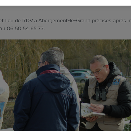
opération en faveur du vivant : un chantier de plantation
 et lieu de RDV à Abergement-le-Grand précisés après in
au 06 50 54 65 73.