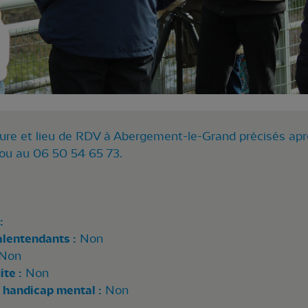
re et lieu de RDV à Abergement-le-Grand précisés aprè 
ou au 06 50 54 65 73.
:
alentendants :
Non
Non
te :
Non
 handicap mental :
Non