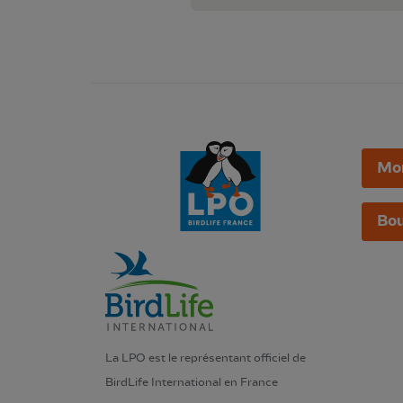
Mo
Bou
La LPO est le représentant officiel de
BirdLife International en France