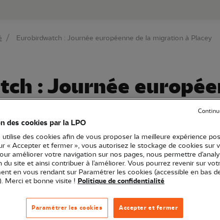
au contenu principal
Aller au menu principal
Aller à la r
é
Eurobirdwatch : Journée européenne de la migration à Placey
tch : Journée europée
 Placey
Continu
on des cookies par la LPO
 utilise des cookies afin de vous proposer la meilleure expérience pos
sur « Accepter et fermer », vous autorisez le stockage de cookies sur 
pour améliorer votre navigation sur nos pages, nous permettre d’analy
O Bourgogne-Franche-Comté
Sortie nature
25 - Doubs
ion du site et ainsi contribuer à l’améliorer. Vous pourrez revenir sur vot
nt en vous rendant sur Paramétrer les cookies (accessible en bas d
). Merci et bonne visite !
Politique de confidentialité
e local LPO du canton d'Audeux)
Paramétrer les cookies
Accepter et fermer