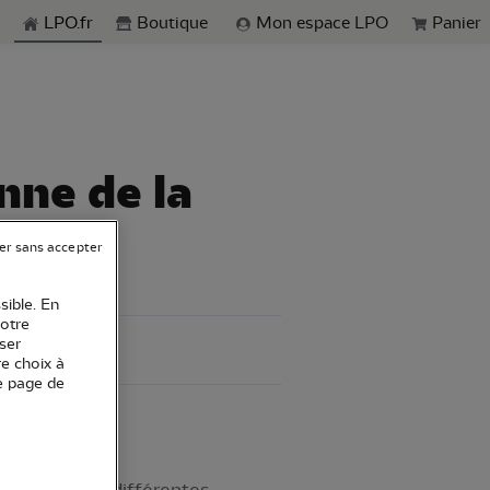
echerche
LPO.fr
Boutique
Mon espace LPO
Panier
nne de la
er sans accepter
sible. En
votre
ser
re choix à
e page de