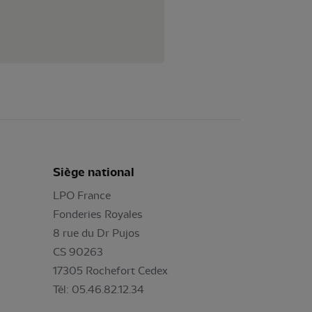
Siège national
LPO France
Fonderies Royales
8 rue du Dr Pujos
CS 90263
17305 Rochefort Cedex
Tél: 05.46.82.12.34