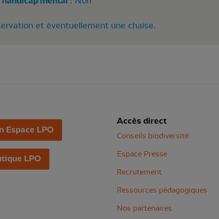
 handicap mental :
Non
servation et éventuellement une chaise.
Accès direct
n Espace LPO
Conseils biodiversité
Espace Presse
tique LPO
Recrutement
Ressources pédagogiques
Nos partenaires