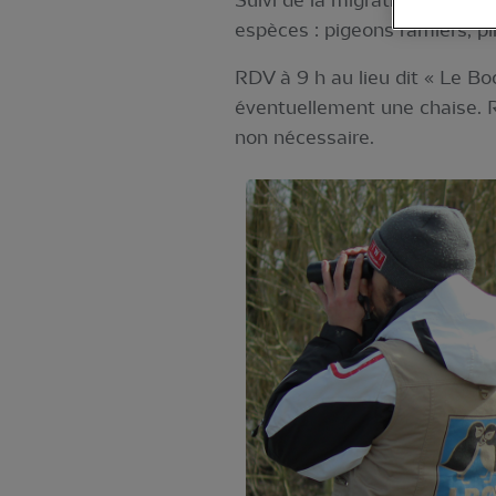
Suivi de la migration des oi
espèces : pigeons ramiers, pi
RDV à 9 h au lieu dit « Le Bo
éventuellement une chaise. 
non nécessaire.