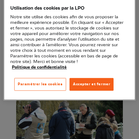
Utilisation des cookies par la LPO
Par Béatrice Bricquet (groupe local LPO du canton
d'Audeux
Notre site utilise des cookies afin de vous proposer la
meilleure expérience possible. En cliquant sur « Accepter
et fermer », vous autorisez le stockage de cookies sur
Comptage et observation des oiseaux d'eau
votre appareil pour améliorer votre navigation sur nos
hivernants sur les sablières d'Osselle et de Saint-
pages, nous permettre d’analyser l’utilisation du site et
ainsi contribuer à l’améliorer. Vous pourrez revenir sur
Vit.
votre choix à tout moment en vous rendant sur
Paramétrer les cookies (accessible en bas de page de
Lieu et heure de RDV donnés après inscription via
notre site). Merci et bonne visite !
Politique de confidentialité
beatrice.bricquet@gmail.com
ou au 06 86 17 95 51.
Apportez votre paire de jumelles, voire une longue-
Paramétrer les cookies
Accepter et fermer
vue si vous en avez.