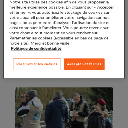
Notre site utilise des cookies afin de vous proposer la
meilleure expérience possible. En cliquant sur « Accepter
Beaucoup de légendes entourent cet amphibien qui
et fermer », vous autorisez le stockage de cookies sur
porte les couleurs du feu et du charbon. Venez en
votre appareil pour améliorer votre navigation sur nos
pages, nous permettre d’analyser l’utilisation du site et
apprendre quelques-unes et découvrir son
ainsi contribuer à l’améliorer. Vous pourrez revenir sur
environnement au cours d'une sortie semi-
votre choix à tout moment en vous rendant sur
Paramétrer les cookies (accessible en bas de page de
nocturne qui s'annonce pleine de mystères.
notre site). Merci et bonne visite !
Politique de confidentialité
RDV à 15 h 30 à Moloy. Lieu exact précisé après
inscription auprès de l'office de tourisme de la
Paramétrer les cookies
Accepter et fermer
Covati au 03 80 95 24 03 ou via
covati.tourisme@covati.fr