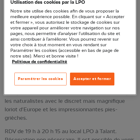
Utilisation des cookies par la LPO
N.B. : En raison d'une indisponibilité indépendante
Notre site utilise des cookies afin de vous proposer la
de notre volonté, la conférence sur le loriot
meilleure expérience possible. En cliquant sur « Accepter
et fermer », vous autorisez le stockage de cookies sur
d'Europe et les pies-grièches est reportée à 2025.
votre appareil pour améliorer votre navigation sur nos
En remplacement, la
pages, nous permettre d’analyser l’utilisation du site et
ainsi contribuer à l’améliorer. Vous pourrez revenir sur
conférence sur les pics, qui devait être initialement
votre choix à tout moment en vous rendant sur
présentée le 11 septembre
Paramétrer les cookies (accessible en bas de page de
notre site). Merci et bonne visite !
vous sera proposée. Merci pour votre
Politique de confidentialité
compréhension.
Par Dominique Laigre
Paramétrer les cookies
Accepter et fermer
Comprendre comment sont classés les oiseaux par
les naturalistes avec le discret mais magnifique
loriot d'Europe et les impressionnantes pies-
grièches.
RDV de 19 h à 20 h 15 au local LPO à Talant.
Réservation non nécessaire. Il est possible de venir