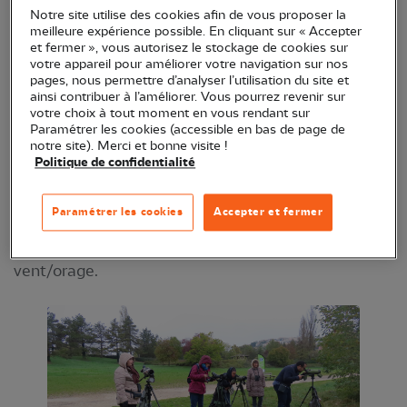
Notre site utilise des cookies afin de vous proposer la
Des bénévoles de la LPO munis de longues-vues
meilleure expérience possible. En cliquant sur « Accepter
vous feront découvrir sous un œil nouveau les
et fermer », vous autorisez le stockage de cookies sur
votre appareil pour améliorer votre navigation sur nos
oiseaux du lac !
pages, nous permettre d’analyser l’utilisation du site et
ainsi contribuer à l’améliorer. Vous pourrez revenir sur
RDV de 14 h à 16 h, habituellement entre la plage
votre choix à tout moment en vous rendant sur
Paramétrer les cookies (accessible en bas de page de
de Dijon et la passerelle côté Plombières (la
notre site). Merci et bonne visite !
permanence est itinérante à différents endroits du
Politique de confidentialité
lac, repérez de loin la flamme LPO) ! Réservation
non nécessaire.
Paramétrer les cookies
Accepter et fermer
Permanence annulée en cas de pluie/fort
vent/orage.