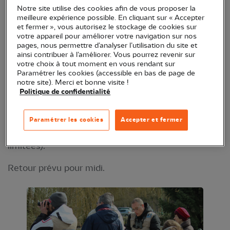
Notre site utilise des cookies afin de vous proposer la
rossignol philomèle... Venez découvrir les oiseaux
meilleure expérience possible. En cliquant sur « Accepter
autour du village de Saligny !
et fermer », vous autorisez le stockage de cookies sur
votre appareil pour améliorer votre navigation sur nos
Animé par Vincent Régnier (groupe local LPO Nord
pages, nous permettre d’analyser l’utilisation du site et
ainsi contribuer à l’améliorer. Vous pourrez revenir sur
Yonne)
votre choix à tout moment en vous rendant sur
Paramétrer les cookies (accessible en bas de page de
RDV à 8 h 30 place Jean Jaurès à Sens (départ
notre site). Merci et bonne visite !
Politique de confidentialité
covoiturage) ou à 9 h place de l'église à Saligny.
Inscription au 03 86 87 17 83, au 06 33 88 13 21 ou
Paramétrer les cookies
Accepter et fermer
via
gl.nord-yonne@lpo.fr
(attention, places
limitées).
Retour prévu pour midi.