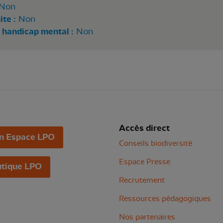
Non
te :
Non
 handicap mental :
Non
Accès direct
n Espace LPO
Conseils biodiversité
Espace Presse
tique LPO
Recrutement
Ressources pédagogiques
Nos partenaires