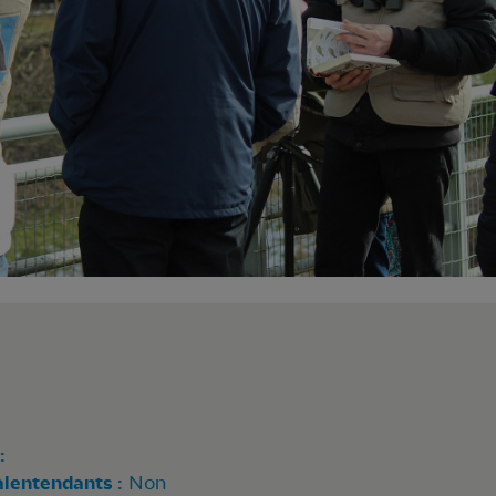
:
alentendants :
Non