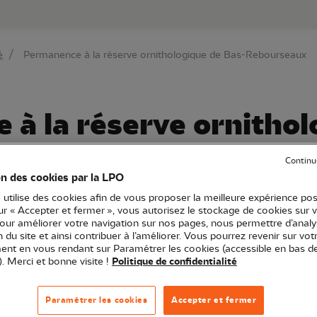
au contenu principal
Aller au menu principal
Aller à la r
é
Permanence à la réserve ornithologique de Bas-Rebourseaux
à la réserve ornithol
rseaux
Continu
on des cookies par la LPO
 utilise des cookies afin de vous proposer la meilleure expérience pos
sur « Accepter et fermer », vous autorisez le stockage de cookies sur 
pour améliorer votre navigation sur nos pages, nous permettre d’analy
Bourgogne-Franche-Comté
Permanence
Point d'observation
ion du site et ainsi contribuer à l’améliorer. Vous pourrez revenir sur vot
nt en vous rendant sur Paramétrer les cookies (accessible en bas d
). Merci et bonne visite !
Politique de confidentialité
 ont été recensées sur cette réserve gérée par la LPO !
Paramétrer les cookies
Accepter et fermer
 situé à proximité du parking vous permettront d'observ