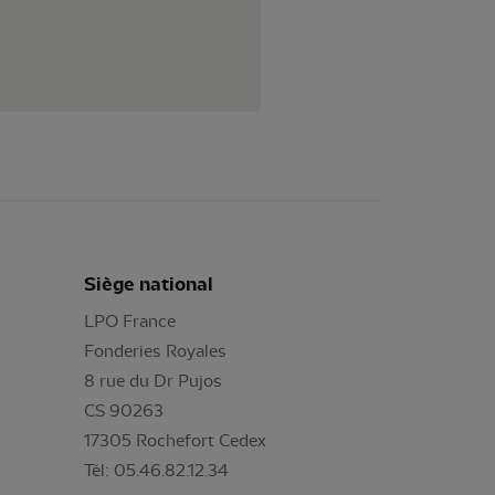
Siège national
LPO France
Fonderies Royales
8 rue du Dr Pujos
CS 90263
17305 Rochefort Cedex
Tél: 05.46.82.12.34