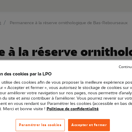
au contenu principal
Aller au menu principal
Aller à la r
é
Permanence à la réserve ornithologique de Bas-Rebourseaux
à la réserve ornithol
rseaux
Continu
on des cookies par la LPO
 utilise des cookies afin de vous proposer la meilleure expérience pos
sur « Accepter et fermer », vous autorisez le stockage de cookies sur 
pour améliorer votre navigation sur nos pages, nous permettre d’analy
LPO Bourgogne-Franche-Comté
Permanence
Point d'observa
ion du site et ainsi contribuer à l’améliorer. Vous pourrez revenir sur vot
nt en vous rendant sur Paramétrer les cookies (accessible en bas d
). Merci et bonne visite !
Politique de confidentialité
 ont été recensées sur cette réserve gérée par la LPO !
Paramétrer les cookies
Accepter et fermer
 situé à proximité du parking vous permettront d'observ