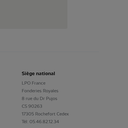
Siège national
LPO France
Fonderies Royales
8 rue du Dr Pujos
CS 90263
17305 Rochefort Cedex
Tél: 05.46.82.12.34