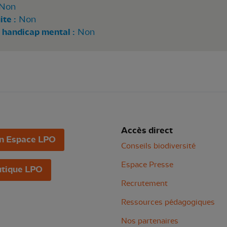
Non
te :
Non
 handicap mental :
Non
Accès direct
n Espace LPO
Conseils biodiversité
Espace Presse
tique LPO
Recrutement
Ressources pédagogiques
Nos partenaires