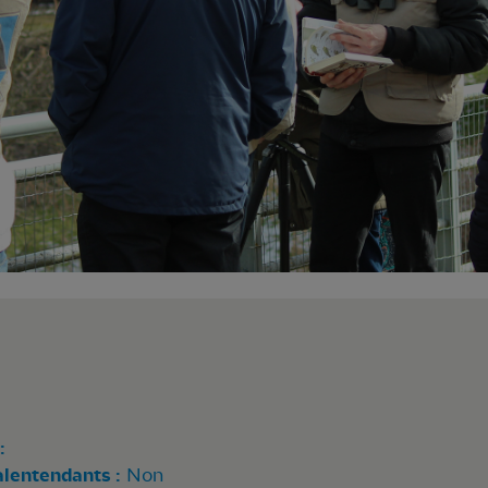
:
alentendants :
Non