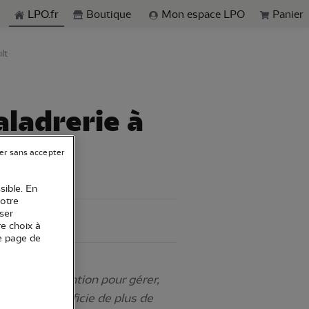
echerche
LPO.fr
Boutique
Mon espace LPO
Panier
lt
aladrerie à
er sans accepter
sible. En
votre
ser
89 - Yonne
re choix à
e page de
né une convention pour gérer,
e, d’une superficie de plus de