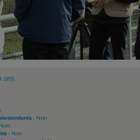
t (89)
:
alentendants :
Non
Non
te :
Non