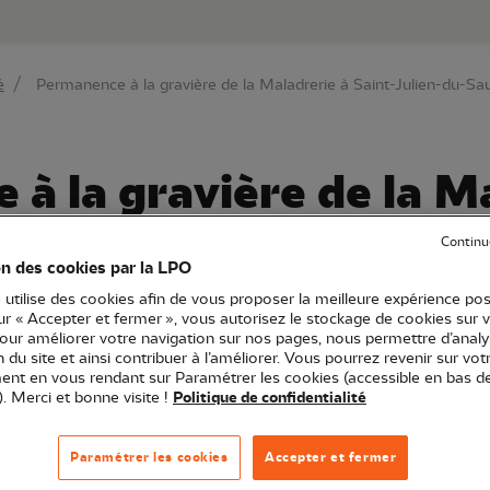
au contenu principal
Aller au menu principal
Aller à la r
é
Permanence à la gravière de la Maladrerie à Saint-Julien-du-Sau
à la gravière de la M
n-du-Sault
Continu
on des cookies par la LPO
 utilise des cookies afin de vous proposer la meilleure expérience pos
sur « Accepter et fermer », vous autorisez le stockage de cookies sur 
pour améliorer votre navigation sur nos pages, nous permettre d’analy
Bourgogne-Franche-Comté
Permanence
Point d'observation
ion du site et ainsi contribuer à l’améliorer. Vous pourrez revenir sur vot
nt en vous rendant sur Paramétrer les cookies (accessible en bas d
). Merci et bonne visite !
Politique de confidentialité
aint-Julien-du-Sault et la LPO BFC dans l'Yonne ont sig
Paramétrer les cookies
Accepter et fermer
 gestion écologique, le site de la gravière de la Maladreri