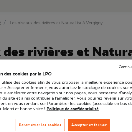
au contenu principal
Aller au menu principal
Aller à la r
é
Les oiseaux des rivières et NaturaList à Vergigny
 des rivières et Natur
Continu
on des cookies par la LPO
 utilise des cookies afin de vous proposer la meilleure expérience pos
sur « Accepter et fermer », vous autorisez le stockage de cookies sur 
pour améliorer votre navigation sur nos pages, nous permettre d’analy
ogne-Franche-Comté
Sciences participatives
Sortie nature
ion du site et ainsi contribuer à l’améliorer. Vous pourrez revenir sur vot
nt en vous rendant sur Paramétrer les cookies (accessible en bas d
). Merci et bonne visite !
Politique de confidentialité
éveloppement de la vie associative », venez vous initier 
Paramétrer les cookies
Accepter et fermer
artphone grâce à l'application NaturaList. Ici, les oiseaux