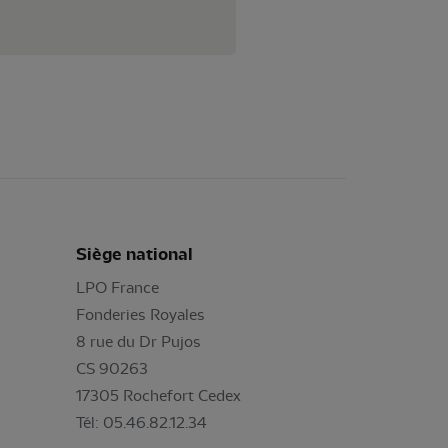
Siège national
LPO France
Fonderies Royales
8 rue du Dr Pujos
CS 90263
17305 Rochefort Cedex
Tél: 05.46.82.12.34