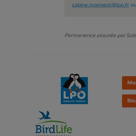
sabine.mongeot@lpo.fr
ou
Permanence assurée par Sa
Mo
Bou