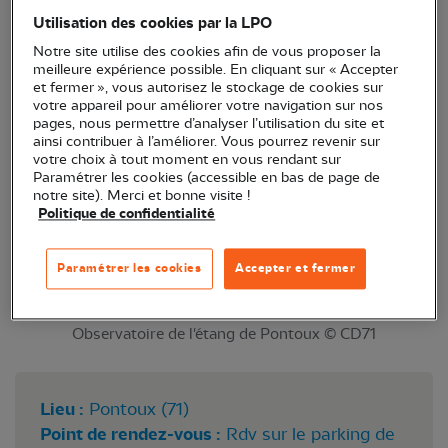
particulièrement des chants d’oiseaux de cet étang
Utilisation des cookies par la LPO
classé en Espace naturel sensible (ENS).
Notre site utilise des cookies afin de vous proposer la
meilleure expérience possible. En cliquant sur « Accepter
et fermer », vous autorisez le stockage de cookies sur
votre appareil pour améliorer votre navigation sur nos
pages, nous permettre d’analyser l’utilisation du site et
ainsi contribuer à l’améliorer. Vous pourrez revenir sur
votre choix à tout moment en vous rendant sur
Paramétrer les cookies (accessible en bas de page de
notre site). Merci et bonne visite !
Politique de confidentialité
Paramétrer les cookies
Accepter et fermer
Observatoire de l'étang de Pontoux © CD71
Lieu :
Pontoux (71)
Point de rendez-vous :
Rdv sur le parking de