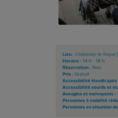
Lieu :
Châtenoy-le-Royal (
Horaire :
14 h - 18 h
Réservation :
Non
Prix :
Gratuit
Accessibilité Handicapés 
Accessibilité sourds et m
Aveugles et malvoyants :
Personnes à mobilité rédui
Personnes en situation de