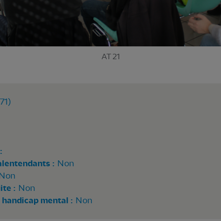
AT 21
71)
:
alentendants :
Non
Non
te :
Non
 handicap mental :
Non