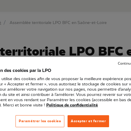
au contenu principal
Aller au menu principal
Aller à la r
é
Assemblée territoriale LPO BFC en Saône-et-Loire
territoriale LPO BFC 
Continu
on des cookies par la LPO
 utilise des cookies afin de vous proposer la meilleure expérience pos
sur « Accepter et fermer », vous autorisez le stockage de cookies sur 
pour améliorer votre navigation sur nos pages, nous permettre d’analy
Bourgogne-Franche-Comté
Rencontres
Réunion
71 - Saône
ion du site et ainsi contribuer à l’améliorer. Vous pourrez revenir sur vot
nt en vous rendant sur Paramétrer les cookies (accessible en bas d
). Merci et bonne visite !
Politique de confidentialité
s les membres locaux : relecture des activités de l'asso
Paramétrer les cookies
Accepter et fermer
 territoriaux, suivi d'un moment de convivialité et d'écha