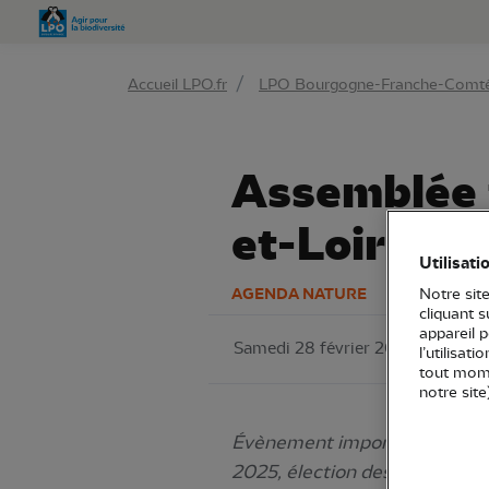
Aller 
Accueil LPO.fr
LPO Bourgogne-Franche-Comt
Assemblée 
et-Loire
Utilisati
AGENDA NATURE
Notre site
cliquant 
appareil 
Samedi 28 février 2026
LPO 
l’utilisat
tout mome
notre site
Évènement important pour tou
2025, élection des conseillers