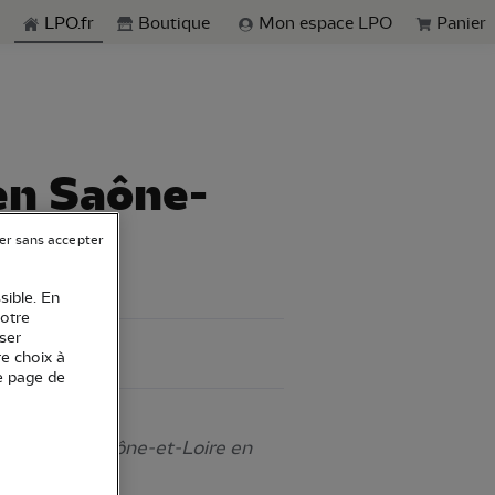
echerche
LPO.fr
Boutique
Mon espace LPO
Panier
en Saône-
er sans accepter
sible. En
votre
ser
-et-Loire
re choix à
e page de
ciation en Saône-et-Loire en
nges.