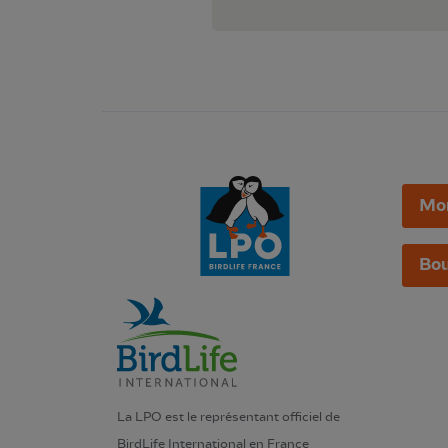
Mo
Bou
La LPO est le représentant officiel de
BirdLife International en France