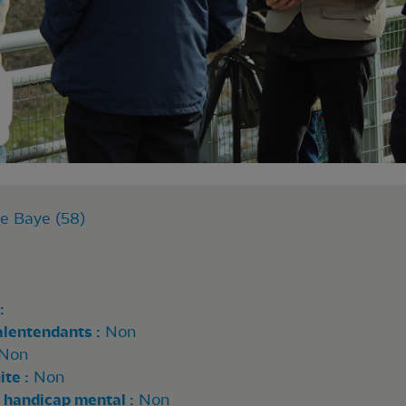
de Baye (58)
:
alentendants :
Non
Non
te :
Non
 handicap mental :
Non