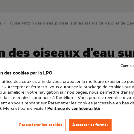
au contenu principal
Aller au menu principal
Aller à la r
é
Observation des oiseaux d'eau sur les étangs de Vaux et de Ba
 des oiseaux d'eau su
de Baye
Continu
on des cookies par la LPO
 utilise des cookies afin de vous proposer la meilleure expérience pos
sur « Accepter et fermer », vous autorisez le stockage de cookies sur 
pour améliorer votre navigation sur nos pages, nous permettre d’analy
LPO Bourgogne-Franche-Comté
Sortie nature
58 - Nièvre
ion du site et ainsi contribuer à l’améliorer. Vous pourrez revenir sur vot
nt en vous rendant sur Paramétrer les cookies (accessible en bas d
). Merci et bonne visite !
Politique de confidentialité
 expérimentés, vous pourrez admirer et apprendre à re
Paramétrer les cookies
Accepter et fermer
ièvres, garrots à œil d'or...) sur les étangs de Vaux et de