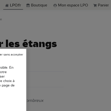
echerche
LPO.fr
Boutique
Mon espace LPO
Panier
ye
r les étangs
er sans accepter
sible. En
votre
ser
re choix à
e page de
connaître de nombreux
 Baye.