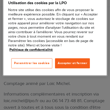
Utilisation des cookies par la LPO
Notre site utilise des cookies afin de vous proposer la
meilleure expérience possible. En cliquant sur « Accepter
et fermer », vous autorisez le stockage de cookies sur
Suivi de l’évolution des populations hivernantes de
votre appareil pour améliorer votre navigation sur nos
milans royaux. La LPO appelle les bénévoles pour
pages, nous permettre d’analyser l’utilisation du site et
ainsi contribuer à l’améliorer. Vous pourrez revenir sur
aider à contrôler la présence et à dénombrer les
votre choix à tout moment en vous rendant sur
milans sur des secteurs préalablement identifiés et
Paramétrer les cookies (accessible en bas de page de
notre site). Merci et bonne visite !
d'autres secteurs favorables. Ce comptage
Politique de confidentialité
simultané européen des milans royaux hivernants a
pour but de suivre l’évolution des populations. Les
Paramétrer les cookies
Accepter et fermer
comptages sont menés dans la plupart des pays
hébergeant des hivernants sur le continent.
Comptage animé par Loïc Michel.
Informations complémentaires et inscription via
loic.michel@lpo.fr
ou au 06 14 73 48 81. Comptage
ouvert à toutes et à tous sous la condition d'être