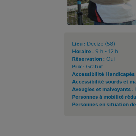
Lieu :
Decize (58)
Horaire :
9 h - 12 h
Réservation :
Oui
Prix :
Gratuit
Accessibilité Handicapés 
Accessibilité sourds et m
Aveugles et malvoyants :
Personnes à mobilité rédui
Personnes en situation de