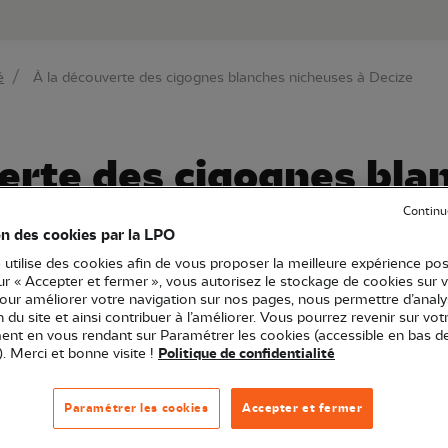
au contenu principal
Aller au menu principal
Aller à la r
é
À la découverte des cigognes blanches nicheuses à Decize
erte des cigognes bla
 Decize
Continu
on des cookies par la LPO
 utilise des cookies afin de vous proposer la meilleure expérience pos
sur « Accepter et fermer », vous autorisez le stockage de cookies sur 
pour améliorer votre navigation sur nos pages, nous permettre d’analy
ion du site et ainsi contribuer à l’améliorer. Vous pourrez revenir sur vot
ourgogne-Franche-Comté
Sortie nature
58 - Nièvre
nt en vous rendant sur Paramétrer les cookies (accessible en bas d
). Merci et bonne visite !
Politique de confidentialité
us belles colonies de cigognes blanches du département 
Paramétrer les cookies
Accepter et fermer