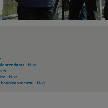
:
alentendants :
Non
Non
te :
Non
 handicap mental :
Non