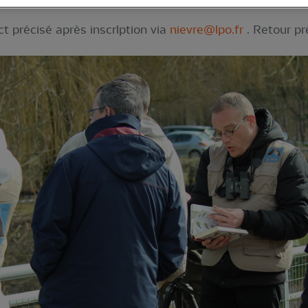
nois.
t précisé après inscrlption via
nievre@lpo.fr
. Retour pr