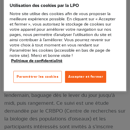
Utilisation des cookies par la LPO
Notre site utilise des cookies afin de vous proposer la
Opération scientifique appelée «STOC-capture» et
meilleure expérience possible. En cliquant sur « Accepter
visant, par le principe de capture-recapture, à fournir
et fermer », vous autorisez le stockage de cookies sur
votre appareil pour améliorer votre navigation sur nos
une estimation des tendances démographiques des
pages, nous permettre d’analyser l’utilisation du site et
passereaux les plus communs de nos campagnes.
ainsi contribuer à l’améliorer. Vous pourrez revenir sur
votre choix à tout moment en vous rendant sur
Paramétrer les cookies (accessible en bas de page de
Activité animée par Florian Lepaul et Pierre Piotte.
notre site). Merci et bonne visite !
Politique de confidentialité
Installation de la station de baguage à la maison
de la nature de Brussey de 14 h à 16 h le premier
Paramétrer les cookies
Accepter et fermer
jour, puis baguage jusqu'à la nuit (prévoir les bottes,
la lampe frontale et le repas tiré du sac). Le
lendemain, baguage dès le lever du jour jusqu'à
midi, puis rangement. Ce suivi est une étude
demandée par le CRBPO (Centre de recherches sur
la biologie des populations d'oiseaux) et les
participants intéressés sont invités à s’inscrire