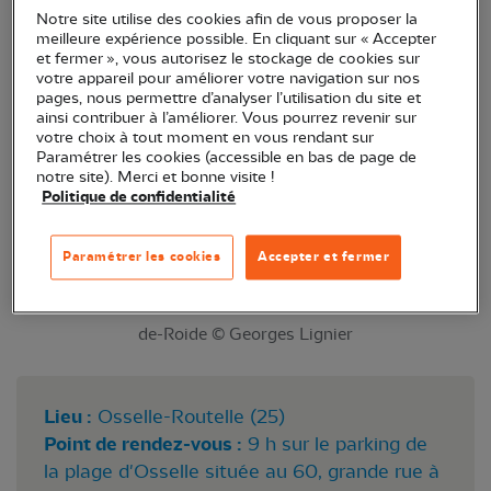
guêpier d'Europe, deux espèces très différentes...
Notre site utilise des cookies afin de vous proposer la
meilleure expérience possible. En cliquant sur « Accepter
sauf pour leur choix de lieu de reproduction.
et fermer », vous autorisez le stockage de cookies sur
votre appareil pour améliorer votre navigation sur nos
pages, nous permettre d’analyser l’utilisation du site et
ainsi contribuer à l’améliorer. Vous pourrez revenir sur
votre choix à tout moment en vous rendant sur
Paramétrer les cookies (accessible en bas de page de
notre site). Merci et bonne visite !
Politique de confidentialité
Paramétrer les cookies
Accepter et fermer
Permanences migration Crêt des Roches Pont-
de-Roide © Georges Lignier
Lieu :
Osselle-Routelle (25)
Point de rendez-vous :
9 h sur le parking de
la plage d'Osselle située au 60, grande rue à