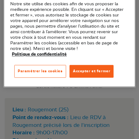
Notre site utilise des cookies afin de vous proposer la
oiseaux hivernants de nos jardins, avec un
meilleure expérience possible. En cliquant sur « Accepter
spécialiste et bagueur ornithologique !
et fermer », vous autorisez le stockage de cookies sur
votre appareil pour améliorer votre navigation sur nos
pages, nous permettre d’analyser l’utilisation du site et
ainsi contribuer à l’améliorer. Vous pourrez revenir sur
votre choix à tout moment en vous rendant sur
Paramétrer les cookies (accessible en bas de page de
notre site). Merci et bonne visite !
Politique de confidentialité
Paramétrer les cookies
Accepter et fermer
Sortie nature 1 © Emma Favier
Lieu :
Rougemont (25)
Point de rendez-vous :
Lieu de RDV à
Rougemont précisé lors de l'inscription
Horaire :
9h00-17h00