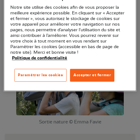
Notre site utilise des cookies afin de vous proposer la
meilleure expérience possible. En cliquant sur « Accepter
En cette période de migration, venez nous rejoindre
et fermer », vous autorisez le stockage de cookies sur
sur un belvédère pour observer et compter les
votre appareil pour améliorer votre navigation sur nos
pages, nous permettre d’analyser l’utilisation du site et
passages d'oiseaux. Ces données servent au suivi
ainsi contribuer à l’améliorer. Vous pourrez revenir sur
national des oiseaux. Une activité ludique sera
votre choix à tout moment en vous rendant sur
Paramétrer les cookies (accessible en bas de page de
proposée sur place pour les enfants.
notre site). Merci et bonne visite !
Politique de confidentialité
Paramétrer les cookies
Accepter et fermer
Sortie nature © Emma Favie