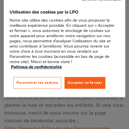
Utilisation des cookies par la LPO
Notre site utilise des cookies afin de vous proposer la
Dans le cadre de son travail avec le monde
meilleure expérience possible. En cliquant sur « Accepter
agricole, la LPO BFC organise des plantations de
et fermer », vous autorisez le stockage de cookies sur
votre appareil pour améliorer votre navigation sur nos
haies visant à favoriser la biodiversité sur les
pages, nous permettre d’analyser l’utilisation du site et
fermes. L'une d'entre elles se tiendra le lundi 9
ainsi contribuer à l’améliorer. Vous pourrez revenir sur
votre choix à tout moment en vous rendant sur
mars, sur la ferme de Sylvain Chabod, à La Chaux.
Paramétrer les cookies (accessible en bas de page de
Cent mètres de haies seront plantés avec les
notre site). Merci et bonne visite !
Politique de confidentialité
élèves d'une école primaire de Pontarlier, dans le
cadre d'une action avec l'association "Des Enfants
Paramétrer les cookies
Accepter et fermer
et des Arbres".
Nous avons besoin de bénévoles pour nous aider à
planter la haie et encadrer les enfants. Si cela vous
intéresse, merci de vous inscrire sur la page
mission de bénévolat associée :
https://www.lpo.fr/lpo-locales/lpo-bourgogne-