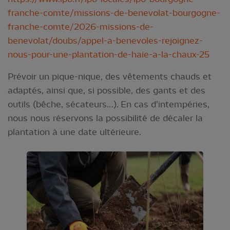
franche-comte/missions-de-benevolat-bourgogne-
franche-comte/2026-missions-de-
benevolat/doubs/appel-a-benevoles-rejoignez-
nous-pour-une-plantation-de-haie-a-la-chaux-25
Prévoir un pique-nique, des vêtements chauds et
adaptés, ainsi que, si possible, des gants et des
outils (bêche, sécateurs…). En cas d’intempéries,
nous nous réservons la possibilité de décaler la
plantation à une date ultérieure.