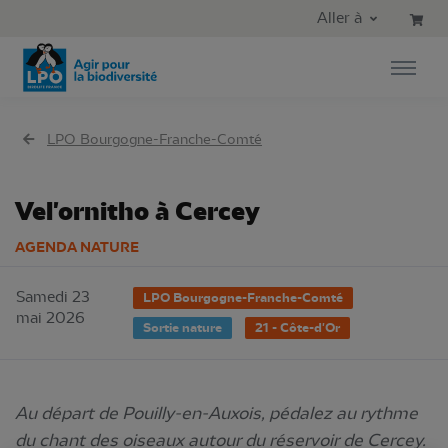
Aller au contenu principal
Aller au menu principal
Aller à
Aller à la recherche
LPO Bourgogne-Franche-Comté
Vel'ornitho à Cercey
AGENDA NATURE
Samedi 23
LPO Bourgogne-Franche-Comté
mai 2026
Sortie nature
21 - Côte-d'Or
Au départ de Pouilly-en-Auxois, pédalez au rythme
du chant des oiseaux autour du réservoir de Cercey.