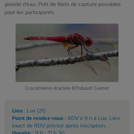
gourde d’eau. Prêt de filets de capture possibles
pour les participants.
Crocothémis écarlate ©Thibault Cuenot
Lieu :
Lux (21)
Point de rendez-vous :
RDV à 9 h à Lux. Lieu
exact de RDV précisé après inscription.
Horaire :
9 h - 11 h 30