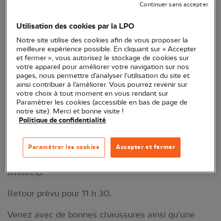
Continuer sans accepter
venez découvrir les nombreuses espèces de
libellules qui s'y reproduisent. L’occasion d’apprendre
Utilisation des cookies par la LPO
à mieux connaître ces insectes fascinants apparus
Notre site utilise des cookies afin de vous proposer la
sur terre bien avant les dinosaures.
meilleure expérience possible. En cliquant sur « Accepter
et fermer », vous autorisez le stockage de cookies sur
votre appareil pour améliorer votre navigation sur nos
Animé par Antoine Rougeron, en partenariat avec
pages, nous permettre d’analyser l’utilisation du site et
la Communauté de communes des vallées de la
ainsi contribuer à l’améliorer. Vous pourrez revenir sur
votre choix à tout moment en vous rendant sur
Tille et de l'Ignon
Paramétrer les cookies (accessible en bas de page de
notre site). Merci et bonne visite !
RDV à 9 h à Lux.
Lieu exact de RDV précisé après
Politique de confidentialité
inscription
auprès de l'office de tourisme des
vallées de la Tille et de l'Ignon au 03 80 95 24 03
Paramétrer les cookies
Accepter et fermer
ou via
covati.tourisme@covati.fr
(attention, places
limitées).
Retour prévu pour 11 h 30.
Venez avec de bonnes chaussures ainsi qu’une