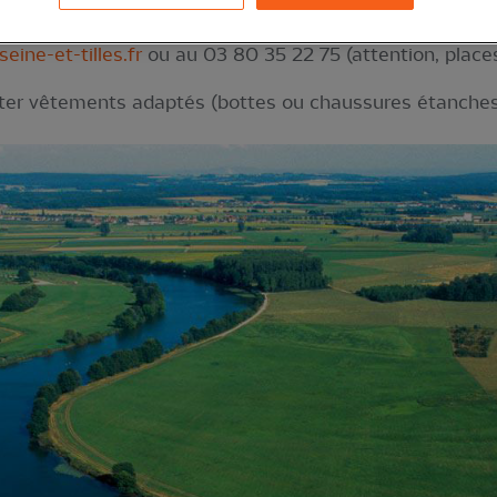
n. Lieu exact précisé après inscription auprès du Pays Se
ine-et-tilles.fr
ou au 03 80 35 22 75 (attention, places
rter vêtements adaptés (bottes ou chaussures étanches,