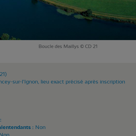
Boucle des Maillys © CD 21
21)
cey-sur-l'Ignon, lieu exact précisé après inscription
:
alentendants :
Non
Non