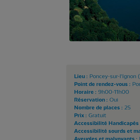
Lieu :
Poncey-sur-l'Ignon (
Point de rendez-vous :
Pon
Horaire :
9h00-11h00
Réservation :
Oui
Nombre de places :
25
Prix :
Gratuit
Accessibilité Handicapés 
Accessibilité sourds et m
Aveugles et malvoyants :