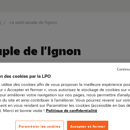
au contenu principal
Aller au menu principal
Aller à la r
é
Le petit peuple de l'Ignon
uple de l'Ignon
Continu
on des cookies par la LPO
urgogne-Franche-Comté
Sortie nature
21 - Côte-d'Or
 utilise des cookies afin de vous proposer la meilleure expérience pos
sur « Accepter et fermer », vous autorisez le stockage de cookies sur 
pour améliorer votre navigation sur nos pages, nous permettre d’analy
ion du site et ainsi contribuer à l’améliorer. Vous pourrez revenir sur vot
tier qui nous conduira aux sources de l'Ignon, venez décou
nt en vous rendant sur Paramétrer les cookies (accessible en bas d
). Merci et bonne visite !
Politique de confidentialité
ctes aquatiques, oiseaux, poissons... la rivière grouille de 
gus, en partenariat avec le Pays Seine et Tilles en Bour
Paramétrer les cookies
Accepter et fermer