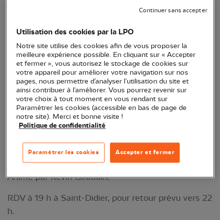
(enquête dont le but est d'aller sur des sites où
Continuer sans accepter
aucune donnée naturaliste n'a été saisie, afin d'y
Utilisation des cookies par la LPO
noter les espèces réellement présentes), venez
Notre site utilise des cookies afin de vous proposer la
participer à des sorties de découverte de l’avifaune
meilleure expérience possible. En cliquant sur « Accepter
à Saint-Didier ! Trois rendez-vous printaniers sont
et fermer », vous autorisez le stockage de cookies sur
votre appareil pour améliorer votre navigation sur nos
organisés le 28 mars, le 1er mai et
le 5 juin
pour
pages, nous permettre d’analyser l’utilisation du site et
essayer de contacter le maximum d’espèces, à
ainsi contribuer à l’améliorer. Vous pourrez revenir sur
votre choix à tout moment en vous rendant sur
travers des balades de 2 h 30 à 3 h animées par un
Paramétrer les cookies (accessible en bas de page de
ornithologue. L'occasion d'aider à retrouver un
notre site). Merci et bonne visite !
Politique de confidentialité
maximum d'oiseaux, mais aussi pour en profiter
pour apprendre à les reconnaître à la vue et au
Paramétrer les cookies
Accepter et fermer
chant.
Animé par Kévin Giraudin.
RDV à 19 h à Saint-Didier, pour retour prévu vers 22
h.