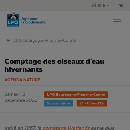
Aller au contenu principal
Aller au menu principal
Aller à
Aller à la recherche
LPO Bourgogne-Franche-Comté
Comptage des oiseaux d'eau
hivernants
AGENDA NATURE
Samedi 12
LPO Bourgogne-Franche-Comté
décembre 2026
Sortie nature
21 - Côte-d'Or
Initié en 1967, le
comptage Wetlands
est le plus