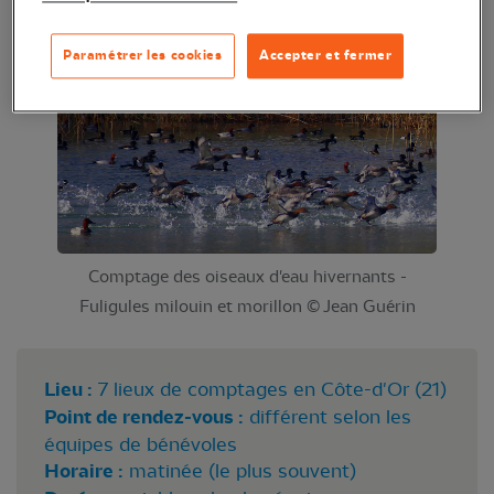
recensés !
Paramétrer les cookies
Accepter et fermer
Comptage des oiseaux d'eau hivernants -
Fuligules milouin et morillon © Jean Guérin
Lieu :
7 lieux de comptages en Côte-d'Or (21)
Point de rendez-vous :
différent selon les
équipes de bénévoles
Horaire :
matinée (le plus souvent)