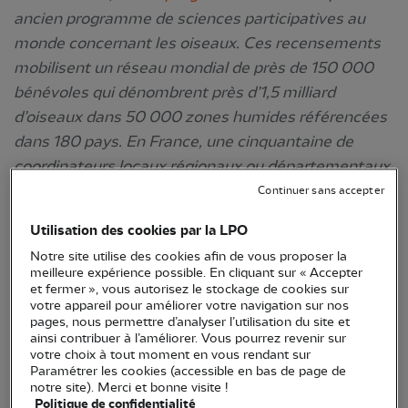
ancien programme de sciences participatives au
monde concernant les oiseaux. Ces recensements
mobilisent un réseau mondial de près de 150 000
bénévoles qui dénombrent près d’1,5 milliard
d’oiseaux dans 50 000 zones humides référencées
dans 180 pays. En France, une cinquantaine de
coordinateurs locaux régionaux ou départementaux
est chargée de mobiliser plus de 1500 observateurs
Continuer sans accepter
bénévoles et d’organiser les comptages sur plus de
Utilisation des cookies par la LPO
500 différentes zones humides.
Notre site utilise des cookies afin de vous proposer la
meilleure expérience possible. En cliquant sur « Accepter
En Côte-d'Or, toutes les zones humides sur sept
et fermer », vous autorisez le stockage de cookies sur
différents secteurs sont prospectées par des
votre appareil pour améliorer votre navigation sur nos
pages, nous permettre d’analyser l’utilisation du site et
équipes de bénévoles (voir carte jointe et ci-
ainsi contribuer à l’améliorer. Vous pourrez revenir sur
dessous). En janvier, mais aussi chaque mois
votre choix à tout moment en vous rendant sur
Paramétrer les cookies (accessible en bas de page de
d'octobre à mars, vous pouvez les accompagner et
notre site). Merci et bonne visite !
apprendre avec eux à identifier les oiseaux
Politique de confidentialité