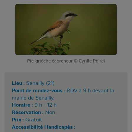
Pie-grièche écorcheur © Cyrille Poirel
Lieu :
Senailly (21)
Point de rendez-vous :
RDV à 9 h devant la
mairie de Senailly.
Horaire :
9 h - 12 h
Réservation :
Non
Prix :
Gratuit
Accessibilité Handicapés :