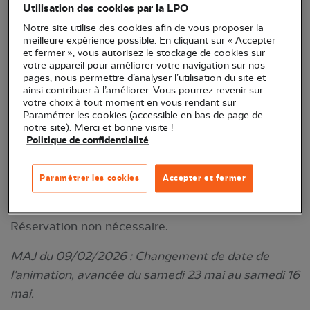
Utilisation des cookies par la LPO
de Senailly, partons à la recherche des rares pie-
Notre site utilise des cookies afin de vous proposer la
grièches à tête rousse ou des pie-grièches
meilleure expérience possible. En cliquant sur « Accepter
écorcheur, des huppes fasciées et des tourterelles
et fermer », vous autorisez le stockage de cookies sur
votre appareil pour améliorer votre navigation sur nos
des bois !
pages, nous permettre d’analyser l’utilisation du site et
ainsi contribuer à l’améliorer. Vous pourrez revenir sur
Animé par Georges Risoud.
votre choix à tout moment en vous rendant sur
Paramétrer les cookies (accessible en bas de page de
RDV à 9 h devant la mairie de Senailly. Retour
notre site). Merci et bonne visite !
Politique de confidentialité
prévu vers midi.
Se munir si possible de jumelles et de bonnes
Paramétrer les cookies
Accepter et fermer
chaussures.
Réservation non nécessaire.
MAJ du 09/02/2026 : Changement de date de
l'animation, avancée du samedi 23 mai au samedi 16
mai.