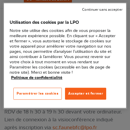
Continuer sans accepter
Utilisation des cookies par la LPO
Vous débutez dans la saisie de vos observations ?
Notre site utilise des cookies afin de vous proposer la
Vous avez des questions ou des doutes sur
meilleure expérience possible. En cliquant sur « Accepter
l'utilisation des bases de données naturalistes
et fermer », vous autorisez le stockage de cookies sur
votre appareil pour améliorer votre navigation sur nos
Oiseaux des jardins, Faune-BFC, Faune-France ou
pages, nous permettre d’analyser l’utilisation du site et
encore l'application NaturaList ? Que vous utilisez
ainsi contribuer à l’améliorer. Vous pourrez revenir sur
votre choix à tout moment en vous rendant sur
un seul site ou plusieurs, ce temps d'échange
Paramétrer les cookies (accessible en bas de page de
convivial avec le chargé de mission biodiversité et
notre site). Merci et bonne visite !
Politique de confidentialité
animateur nature Faune-BFC de la LPO est fait pour
vous !
Paramétrer les cookies
Accepter et fermer
Permanence assurée par Matthieu Robert.
RDV de 18 h 30 à 19 h 30 devant votre ordinateur.
Lien de connexion à la visioconférence indiqué
après inscription via
sc.faunebfc@lpo.fr